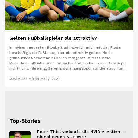
Gelten Fußballspieler als attraktiv?
In meinem neuesten Blogbeitrag habe ich mich mit der Frage
beschäftigt, ob Fußballspieler als attraktiv gelten. Nach
gründlicher Recherche habe ich festgestellt, dass viele
Menschen Fußballspieler tatsächlich attraktiv finden. Dies liegt
nicht nur an ihrem äußeren Erscheinungsbild, sondern auch an
ihrem Selbstbewusstsein und ihrer sportlichen Leistung.
Natürlich sind die Meinungen darüber, was attraktiv ist, sehr
Maximilian Müller
Mai 7, 2023
unterschiedlich und individuell. Dennoch scheint es, dass
Fußballspieler bei vielen Menschen einen besonderen Reiz
ausüben.
Top-Stories
Peter Thiel verkauft alle NVIDIA-Aktien –
Signal gegen KI-Blase?